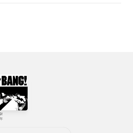
G!
SKUNK
HARLEM JETS
2年
1995年
2000年