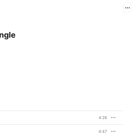
gle
4:26
4:47