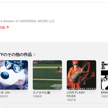
 a division of UNIVERSAL MUSIC LLC
入可能
CITYのその他の作品
.B. Jim
ロメオの心臓
LOVE FLASH
BAN
FEVER
1993年
1998年
199
1997年