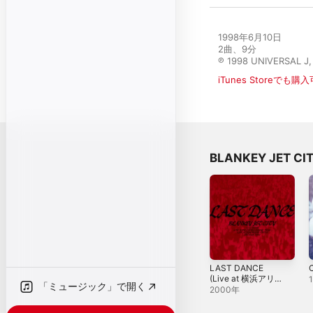
1998年6月10日

2曲、9分

℗ 1998 UNIVERSAL J,
iTunes Storeでも購
BLANKEY JET 
LAST DANCE
C
(Live at 横浜アリ
「ミュージック」で開く
ーナ / 2000年7月8
2000年
日)