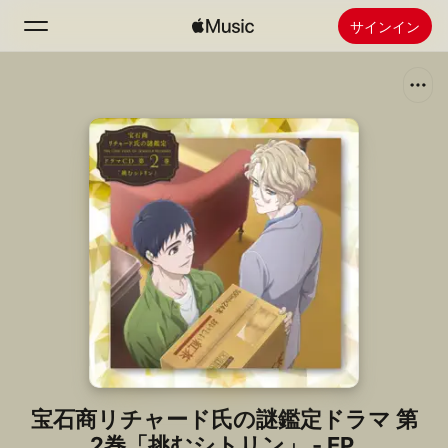
サインイン
検索
ホーム
新着おすすめ
Apple Musicをインストール
ラジオ
宝石商リチャード氏の謎鑑定ドラマ 第
2巻「挑むシトリン」 - EP