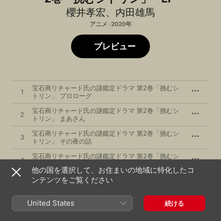
櫻井孝宏
、
内田雄馬
アニメ · 2020年
プレビュー
宝石商リチャード氏の謎鑑定ドラマ 第2巻「挑むシ
1
トリン」 プロローグ
宝石商リチャード氏の謎鑑定ドラマ 第2巻「挑むシ
2
トリン」 まあさん
宝石商リチャード氏の謎鑑定ドラマ 第2巻「挑むシ
3
トリン」 その夜の話
宝石商リチャード氏の謎鑑定ドラマ 第2巻「挑むシ
4
トリン」 エピローグ
他の国を選択して、お住まいの地域に特化したコ
ンテンツをご覧ください
2020年5月27日

United States
続ける
4曲、9分

℗ 2020 AVEX PICTURES INC.