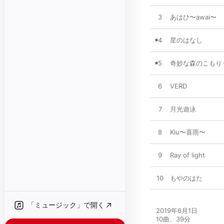
3
あはひ〜awai〜
4
星のはなし
5
奇妙な森のこもり
6
VERD
7
月光遊泳
8
Kiu〜喜雨〜
9
Ray of light
10
もやのはた
「ミュージック」で開く
2019年6月1日

10曲、39分
