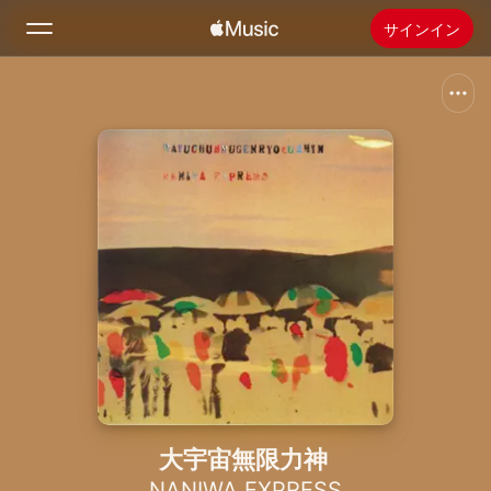
サインイン
検索
ホーム
新着おすすめ
Apple Musicをインストール
ラジオ
大宇宙無限力神
NANIWA EXPRESS