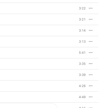
3:22
3:21
3:14
3:13
5:41
3:35
3:39
4:26
4:49