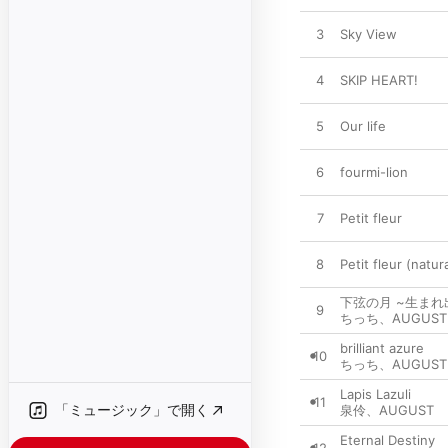
3
Sky View
4
SKIP HEART!
5
Our life
6
fourmi-lion
7
Petit fleur
8
Petit fleur (natur
下弦の月 ~生まれ
9
ちっち
、
AUGUST
brilliant azure
10
ちっち
、
AUGUST
Lapis Lazuli
11
「ミュージック」で開く
泉伶
、
AUGUST
Eternal Destiny