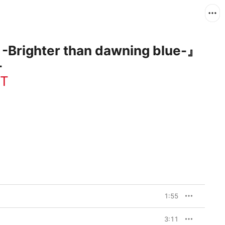
hter than dawning blue-』
-
T
1:55
3:11