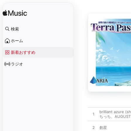
検索
ホーム
新着おすすめ
ラジオ
brilliant azure (s
1
ちっち
、
AUGUST
2
創星