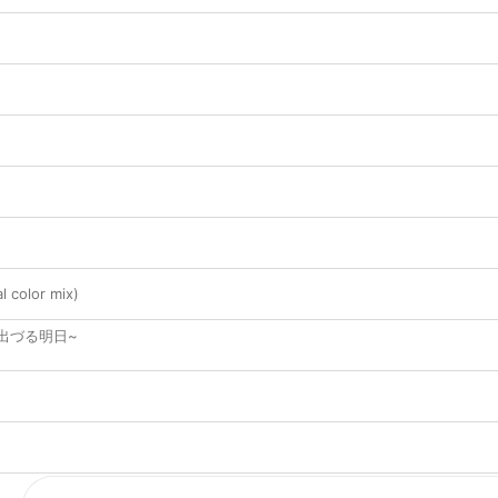
al color mix)
出づる明日~