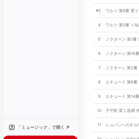
3
ワルツ 第9番 変イ
4
ワルツ 第3番 イ短
5
ノクターン 第1番 
6
ノクターン 第16番
7
ノクターン 第2番 
8
エチュード 第6番 
9
エチュード 第14番
10
子守歌 変ニ長調 作
11
ショパンへの3つ
「ミュージック」で開く