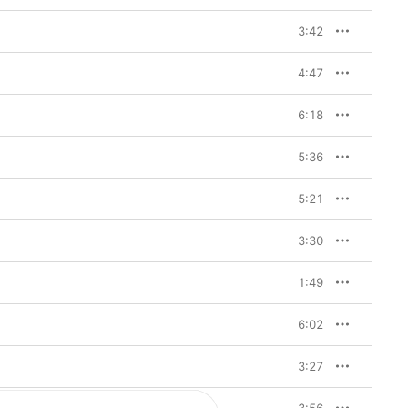
3:42
4:47
6:18
5:36
5:21
3:30
1:49
6:02
3:27