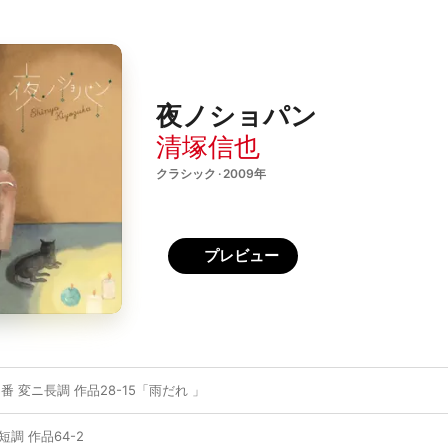
夜ノショパン
清塚信也
クラシック · 2009年
プレビュー
番 変ニ長調 作品28-15「雨だれ 」
短調 作品64-2