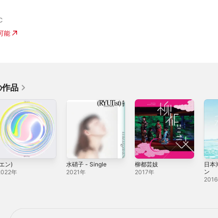
C
入可能
の作品
(エン)
水硝子 - Single
柳都芸妓
日本
ン
2022年
2021年
2017年
201