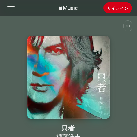
サインイン
検索
ホーム
新着おすすめ
Apple Musicをインストール
ラジオ
只者
稲葉浩志