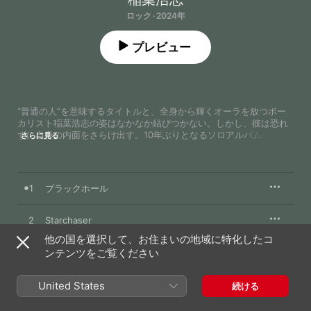
ロック · 2024年
プレビュー
“普通の人”を意味するタイトルと、全身から輝くオーラを放つボー
カリスト稲葉浩志の姿はなかなか結びつかない。しかし、彼は恐れ
ずに自身の内面をさらけ出す。10年ぶりとなるソロアルバムには、
さらに見る
前作『Singing Bird』に比べ、ぐっと苦みのきいた楽曲がそろっ
た。自分にはもっと違う人生があったのではないかと思い惑う「ブ
ラックホール」、夢から覚めた後の喪失感を歌う「空夢」、人生に
確信を持たないまま生きる姿を見せる「cocoa」。弱さやずるさを
1
ブラックホール
抱え、とりとめもない日々を重ねる“只者”の迷いや焦燥感をリアル
に描き、何気ない瞬間に生まれるささやかな思いにも目を向ける。
何かを追う者だけが知る解放感に満ちた「Starchaser」、自身に向
2
Starchaser
けられていた愛に気付き、子どもから大人へと変わりゆく心情を歌
他の国を選択して、お住まいの地域に特化したコ
った「シャッター」。程よく力の抜けた歌声とサウンドが、人は誰
3
ンテンツをご覧ください
Stray Hearts
しも完璧ではないからこそ感じられるものがあると教えてくれる。
4
我が魂の羅針
United States
続ける