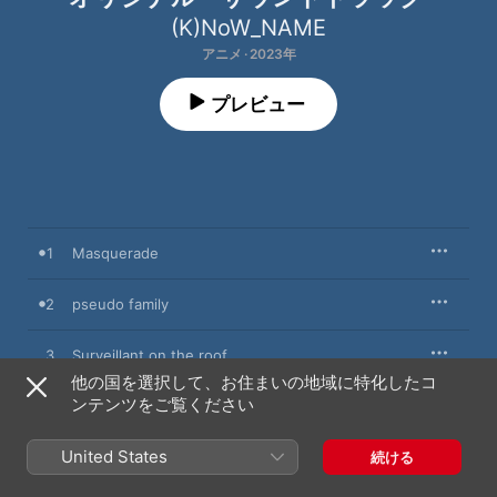
(K)NoW_NAME
アニメ · 2023年
プレビュー
1
Masquerade
2
pseudo family
3
Surveillant on the roof
他の国を選択して、お住まいの地域に特化したコ
ンテンツをご覧ください
4
three signs
United States
5
The beginning of the journey
続ける