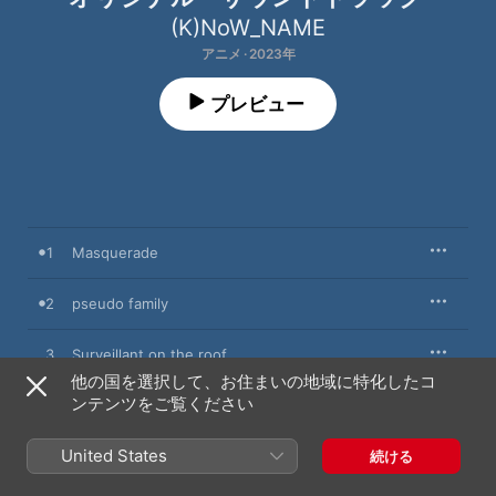
(K)NoW_NAME
アニメ · 2023年
プレビュー
1
Masquerade
2
pseudo family
3
Surveillant on the roof
他の国を選択して、お住まいの地域に特化したコ
ンテンツをご覧ください
4
three signs
United States
5
The beginning of the journey
続ける