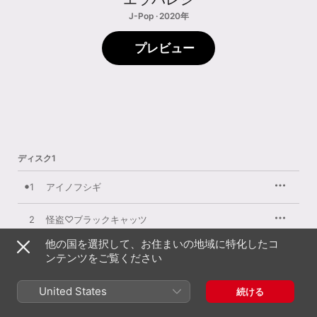
J-Pop · 2020年
プレビュー
ディスク1
1
アイノフシギ
2
怪盗♡ブラックキャッツ
他の国を選択して、お住まいの地域に特化したコ
3
ミス・ラビット
ンテンツをご覧ください
4
テケテケ私流
United States
続ける