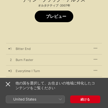
オルタナティブ · 2007年
プレビュー
1
Bitter End
2
Burn Faster
3
Everytime I Turn
4
Pet Hate
他の国を選択して、お住まいの地域に特化したコ
ンテンツをご覧ください
5
Painless
United States
続ける
6
Future Wife