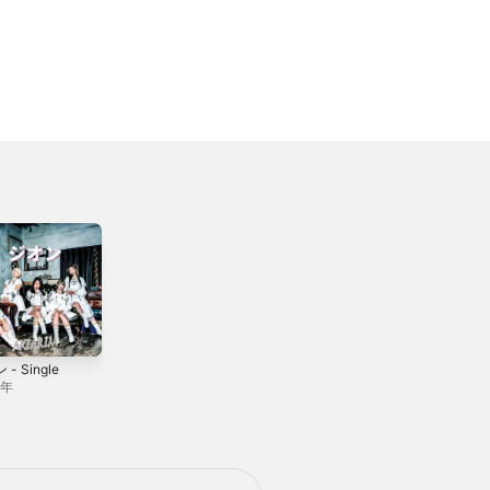
- Single
our song -
消えない明日へ -
Single
Single
5年
2023年
2023年