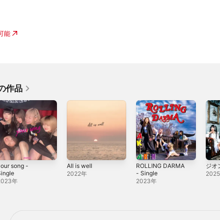
入可能
他の作品
our song -
All is well
ROLLING DARMA
ジオン 
ingle
- Single
2022年
202
2023年
2023年