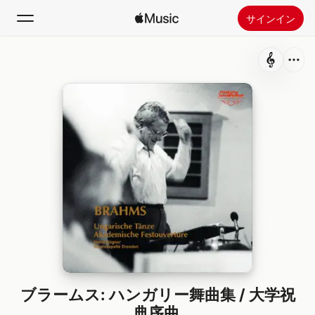
サインイン
検索
ホーム
新着おすすめ
Apple Musicをインストール
ラジオ
ブラームス: ハンガリー舞曲集 / 大学祝
典序曲