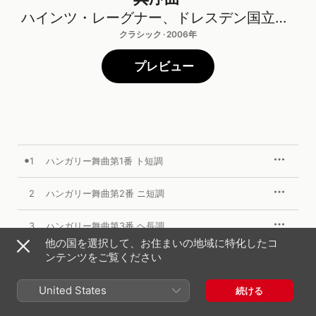
ハインツ・レーグナー
、
ドレスデン国立歌劇場管弦楽団
クラシック · 2006年
プレビュー
1
ハンガリー舞曲第1番 ト短調
2
ハンガリー舞曲第2番 ニ短調
3
ハンガリー舞曲第3番 ヘ長調
他の国を選択して、お住まいの地域に特化したコ
ンテンツをご覧ください
4
ハンガリー舞曲第5番 ト短調
United States
5
ハンガリー舞曲第6番 ニ長調
続ける