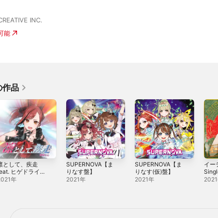
CREATIVE INC.
入可能
の作品
凛として、疾走
SUPERNOVA【ま
SUPERNOVA【ま
イーテ
feat. ヒゲドライバ
りなす盤】
りなす(仮)盤】
Sing
 - Single
2021年
2021年
2021年
202