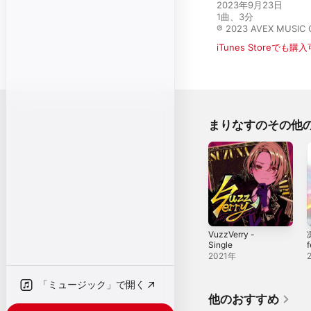
2023年9月23日

1曲、3分

℗ 2023 AVEX MUSIC 
iTunes Storeでも購
まりなすのその他
VuzzVerry -
Single
ー
2021年
「ミュージック」で開く
他のおすすめ