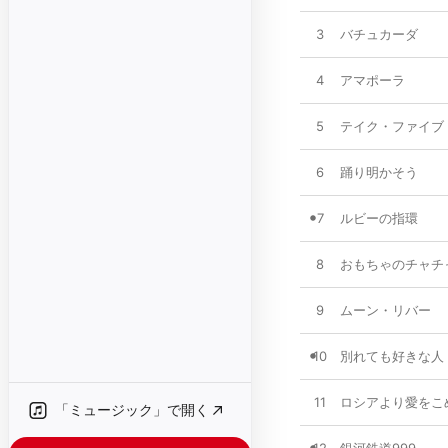
3
バチュカーダ
4
アマポーラ
5
テイク・ファイブ
6
踊り明かそう
7
ルビーの指環
8
おもちゃのチャチ
9
ムーン・リバー
10
別れても好きな人
11
ロシアより愛をこ
「ミュージック」で開く