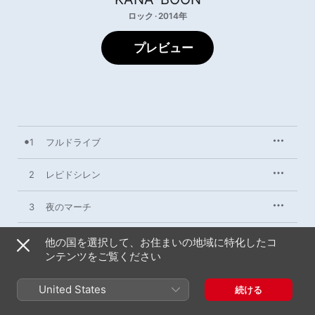
ロック · 2014年
プレビュー
1
フルドライブ
2
レピドシレン
3
夜のマーチ
他の国を選択して、お住まいの地域に特化したコ
ンテンツをご覧ください
2014年5月21日

3曲、10分

℗ 2014 Sony Music Entertainment (Japan) Inc.
United States
続ける