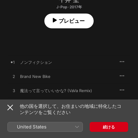
J-Pop · 2017年
プレビュー
1
ノンフィクション
2
Brand New Bike
3
魔法って言っていいかな? (VaVa Remix)
4
ノンフィクション (less vocal)
他の国を選択して、お住まいの地域に特化したコ
ンテンツをご覧ください
United States
続ける
2017年6月7日

4曲、15分
