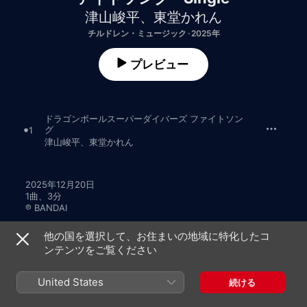
津山峻平
、
東堂かれん
チルドレン・ミュージック · 2025年
プレビュー
ドラゴンボールスーパーダイバーズ ファイトソン
グ
1
津山峻平
、
東堂かれん
2025年12月20日

1曲、3分

℗ BANDAI
他の国を選択して、お住まいの地域に特化したコ
ンテンツをご覧ください
United States
続ける
津山峻平のその他の作品