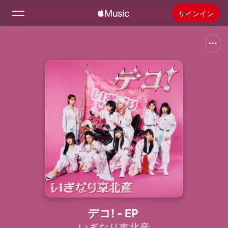
サインイン
検索
ホーム
新着おすすめ
Apple Musicをインストール
ラジオ
デコ! - EP
いぎなり東北産