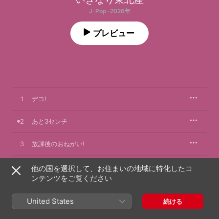
J-Pop · 2026年
プレビュー
1
デコ!
2
あと3センチ
3
放課後のおねがい!
4
SNSは6時間
他の国を選択して、お住まいの地域に特化したコ
ンテンツをご覧ください
United States
続ける
2026年3月18日

4曲、12分
