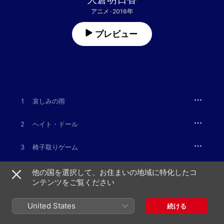
アニメ · 2016年
プレビュー
1
哀しみの雨
2
ヘイト・ドール
3
椅子取りゲーム
4
葉落ち月
他の国を選択して、お住まいの地域に特化したコ
ンテンツをご覧ください
5
デイズ
United States
続ける