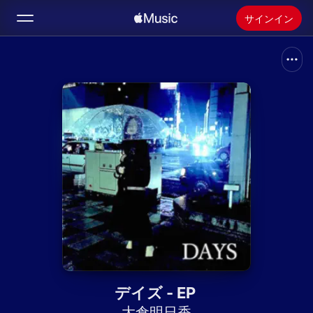
サインイン
検索
ホーム
新着おすすめ
Apple Musicをインストール
ラジオ
デイズ - EP
大倉明日香