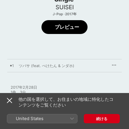
SUISEI
J-Pop · 2017年
プレビュー
1
ツバサ (feat. ぺけたん & ンダホ)
2017年2月28日

1曲、3分

℗ 2017 Suisei
他の国を選択して、お住まいの地域に特化したコ
ンテンツをご覧ください
United States
続ける