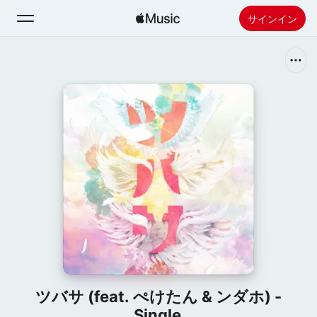
サインイン
検索
ホーム
新着おすすめ
Apple Musicをインストール
ラジオ
ツバサ (feat. ぺけたん & ンダホ) -
Single