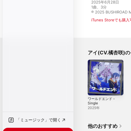
2025年6月28日

1曲、3分

℗ 2025 BUSHIROAD M
iTunes Storeでも購
アイ(CV.橘杏咲)
ワールドエンド -
Single
2025年
「ミュージック」で開く
他のおすすめ