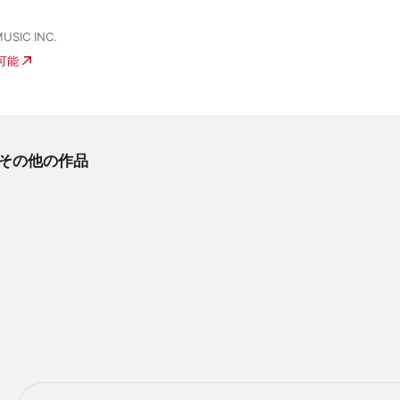
USIC INC.
入可能
のその他の作品