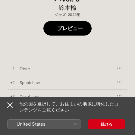
鈴木輪
ジャズ · 2022年
プレビュー
1
Triste
2
Speak Low
3
Desafinado
他の国を選択して、お住まいの地域に特化したコ
ンテンツをご覧ください
4
Watch What Happen
United States
5
It Might As Well Be Spring
続ける