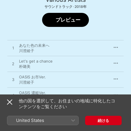
サウンドトラック · 2018年
プレビュー
あなた色の未来へ
1
川澄綾子
Let's get a chance
2
朴璐美
OASIS お市Ver.
3
川澄綾子
OASIS 濃姫Ver.
4
朴璐美
他の国を選択して、お住まいの地域に特化したコ
ンテンツをご覧ください
春の小川 お市Ver.
5
川澄綾子
United States
続ける
紅葉 濃姫Ver.
6
朴璐美