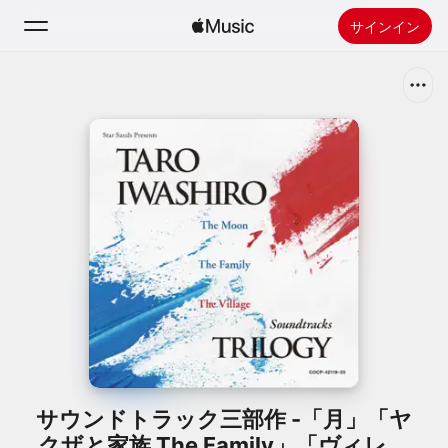
サインイン
検索
ホーム
新着おすすめ
Apple Musicをインストール
ラジオ
サウンドトラック三部作 -「月」「ヤ
クザと家族 The Family」「ヴィレッ