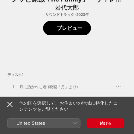
ジ」-
岩代太郎
サウンドトラック · 2023年
プレビュー
ディスク1
1
月に憑かれし者 (映画「月」より)
2
安息の灯 (映画「月」より)
他の国を選択して、お住まいの地域に特化したコ
ンテンツをご覧ください
3
ワスレガタミ (映画「月」より)
United States
続ける
4
慈しみの果てに (映画「月」より)