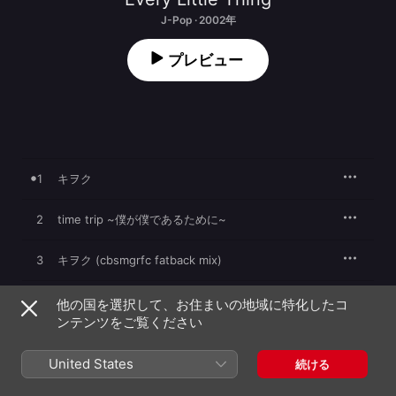
J-Pop · 2002年
プレビュー
1
キヲク
2
time trip ~僕が僕であるために~
3
キヲク (cbsmgrfc fatback mix)
time trip ~僕が僕であるために~ (Sunaga't
4
他の国を選択して、お住まいの地域に特化したコ
Experience du jazz remix)
ンテンツをご覧ください
5
キヲク (Instrumental)
United States
続ける
6
time trip ~僕が僕であるために~ (Instrumental)