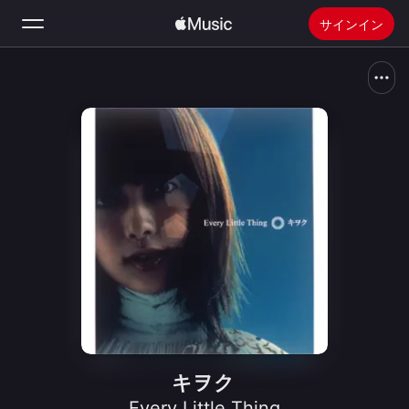
サインイン
検索
ホーム
新着おすすめ
Apple Musicをインストール
ラジオ
キヲク
Every Little Thing