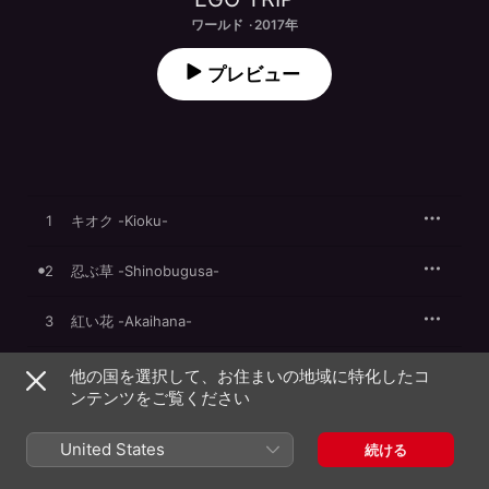
ワールド · 2017年
プレビュー
1
キオク -Kioku-
2
忍ぶ草 -Shinobugusa-
3
紅い花 -Akaihana-
4
水の香り -Mizu no kaori-
他の国を選択して、お住まいの地域に特化したコ
ンテンツをご覧ください
5
楽園 -Rakuen-
United States
続ける
6
月明かり -Tsukiakari-