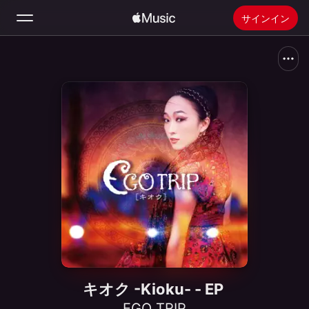
サインイン
検索
ホーム
新着おすすめ
Apple Musicをインストール
ラジオ
キオク -Kioku- - EP
EGO TRIP