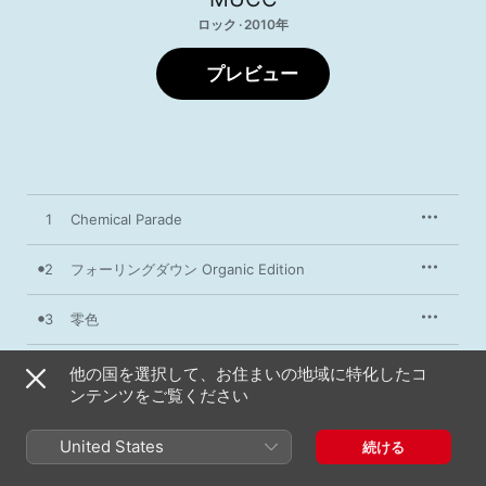
ロック · 2010年
プレビュー
1
Chemical Parade
2
フォーリングダウン Organic Edition
3
零色
4
ケミカルパレードブルーデイ
他の国を選択して、お住まいの地域に特化したコ
ンテンツをご覧ください
5
A.
United States
続ける
6
アイアムコンピュータ