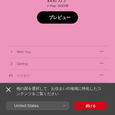
J-Pop · 2025年
プレビュー
1
With You
2
Darling
3
トリセツ
4
あなたの好きなところ
他の国を選択して、お住まいの地域に特化したコ
ンテンツをご覧ください
5
if
United States
続ける
6
Dear…