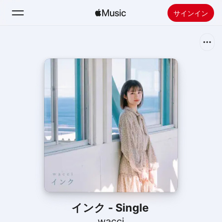
サインイン
検索
ホーム
新着おすすめ
Apple Musicをインストール
ラジオ
インク - Single
wacci