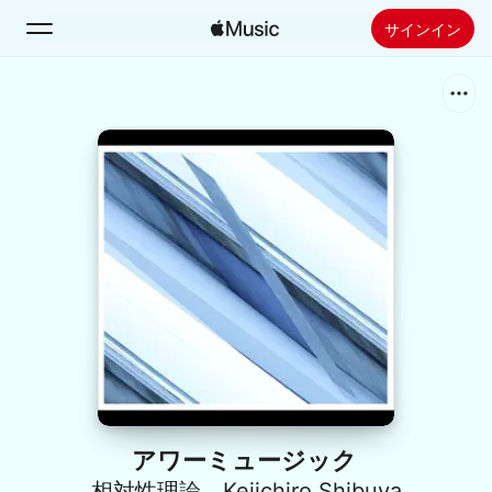
サインイン
検索
ホーム
新着おすすめ
Apple Musicをインストール
ラジオ
アワーミュージック
相対性理論
、
Keiichiro Shibuya