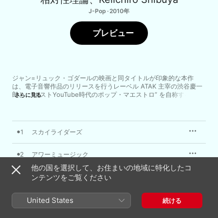
J-Pop · 2010年
プレビュー
ジャン=リュック・ゴダールの映画と同タイトルが印象的な本作
は、電子音響作品のリリースを行うレーベル ATAK 主宰の渋谷慶一
郎と、“ポストYouTube時代のポップ・マエストロ” を自称するハイ
さらに見る
ブリッドポップバンドである相対性理論がタッグを組んで制作され
た一作だ。前年にリリースされていた渋谷慶一郎のピアノ・ソロ・
アルバム「ATAK015 for maria」に収録されている “our 
music”、“sky riders” にボーカル&リリックを追加するという再構築
1
スカイライダーズ
的な内容だが、原作を知らなくとも十分楽しめる完成度はさすがこ
の2組と言うべきか。そしてアイスランドのエレクトロニカ・バンド 
mum のメンバーもプレイヤーとして参加し、坂本龍一とのコラボレ
2
アワーミュージック
ーションでも知られる alvanot がリミックスを手がけるなど豪華ゲ
他の国を選択して、お住まいの地域に特化したコ
ストにも恵まれている。さらには “sky riders” と “our music” に関
3
ンテンツをご覧ください
BLUE
してはバンド・バージョンと静寂際立つピアノ&ボーカル・バージョ
ンの2種が収録されているという、重層的に作品を楽しめる仕組みも
嬉しいかぎり。「ATAK015 for maria」と合わせてチェックした
4
sky riders(vo+pf)
United States
続ける
い。