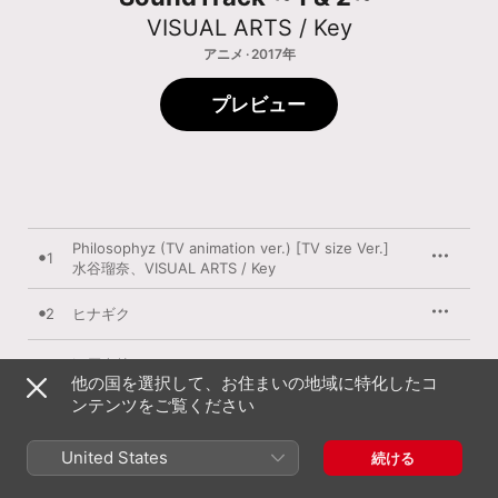
VISUAL ARTS / Key
アニメ · 2017年
プレビュー
Philosophyz (TV animation ver.) [TV size Ver.]
1
水谷瑠奈
、
VISUAL ARTS / Key
2
ヒナギク
3
深層森林
他の国を選択して、お住まいの地域に特化したコ
ンテンツをご覧ください
4
ニリンソウ
United States
続ける
5
Raised bed