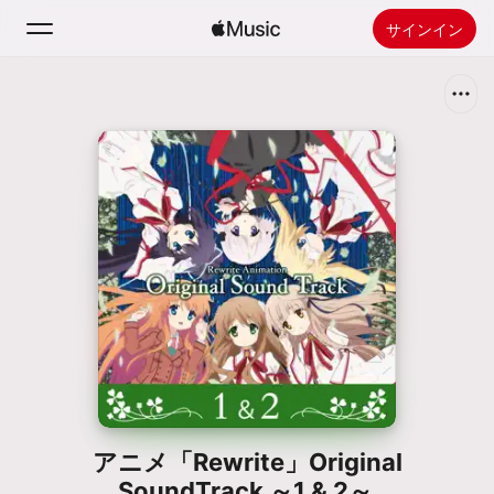
サインイン
検索
ホーム
新着おすすめ
Apple Musicをインストール
ラジオ
アニメ「Rewrite」Original
SoundTrack ～1 & 2～