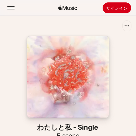
サインイン
検索
ホーム
新着おすすめ
Apple Musicをインストール
ラジオ
わたしと私 - Single
E.scene