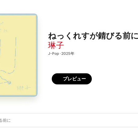
ねっくれすが錆びる前に - 
琳子
J-Pop · 2025年
プレビュー
る前に