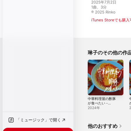
2025年7月2日

1曲、3分

℗ 2025 Rinko
iTunes Storeでも購
琳子のその他の作
中華料理屋の酢豚
が食べたい -
Single
U
2024年
「ミュージック」で開く
他のおすすめ