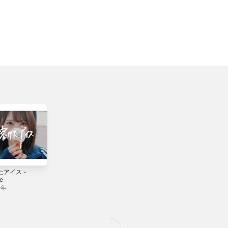
たアイス -
きみが死んでゆう
全身全霊正真正銘
le
れいになったら -
相思相愛 -
Single
Single
4年
2025年
2025年