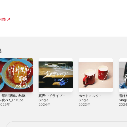
入可能
品
中華料理屋の酢豚
真夜中ドライブ -
ホットミルク -
溶け
が食べたい (Sped
Single
Single
Sing
p Ver.) - Single
2025年
2024年
2023年
202