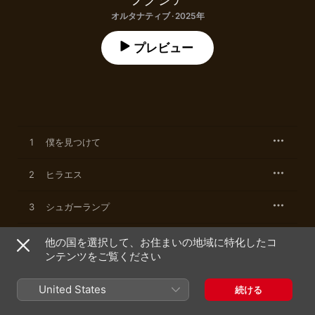
オルタナティブ · 2025年
プレビュー
1
僕を見つけて
2
ヒラエス
3
シュガーランプ
4
葵
他の国を選択して、お住まいの地域に特化したコ
ンテンツをご覧ください
5
スーパーサマーセール
United States
続ける
6
命日