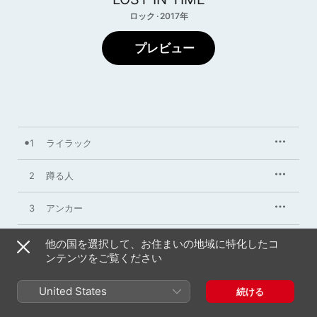
ロック · 2017年
プレビュー
1
ライラック
2
蹲る人
3
アンカー
4
Iris
他の国を選択して、お住まいの地域に特化したコ
ンテンツをご覧ください
5
路傍の石
United States
続ける
6
赫い日