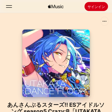
サインイン
検索
ホーム
新着おすすめ
Apple Musicをインストール
ラジオ
あんさんぶるスターズ!! ESアイドルソ
ング season5 Crazy:B「UTAKATA