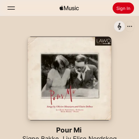
Sign In
Search
Home
New
Install Apple Music
Radio
Pour Mi
Signe Bakke
,
Liv Elise Nordskog