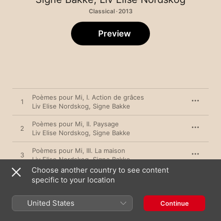
Classical · 2013
Preview
Poèmes pour Mi, I. Action de grâces
1
Liv Elise Nordskog
,
Signe Bakke
Poèmes pour Mi, II. Paysage
2
Liv Elise Nordskog
,
Signe Bakke
Poèmes pour Mi, III. La maison
3
Liv Elise Nordskog
,
Signe Bakke
Choose another country to see content
Poèmes pour Mi, IV. Épouvante
specific to your location
4
Liv Elise Nordskog
,
Signe Bakke
United States
Continue
Poèmes pour Mi, V. L'Épouse
5
Liv Elise Nordskog
,
Signe Bakke