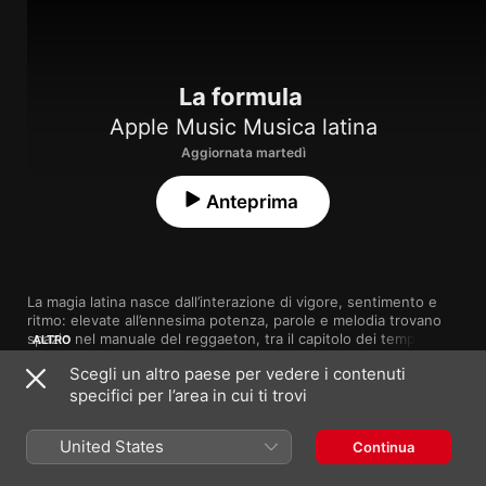
La formula
Apple Music Musica latina
Aggiornata martedì
Anteprima
La magia latina nasce dall’interazione di vigore, sentimento e 
ritmo: elevate all’ennesima potenza, parole e melodia trovano 
spazio nel manuale del reggaeton, tra il capitolo dei tempi in 
ALTRO
levare e quello delle matrici di derivazione trap. Il fermento 
Scegli un altro paese per vedere i contenuti
urbano partorisce danze romantiche e sensualità in una 
specifici per l’area in cui ti trovi
selezione in continuo aggiornamento: se ti piace un brano, 
Brano
Durata
aggiungilo alla tua libreria.
ZIZI
Ozuna
,
Omar Courtz
United States
Continua
EoO