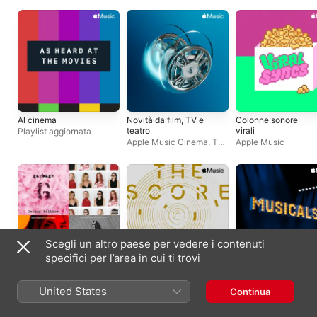
Al cinema
Novità da film, TV e
Colonne sonore
teatro
virali
Playlist aggiornata
Apple Music Cinema, TV
Apple Music
e teatro
Scegli un altro paese per vedere i contenuti
specifici per l’area in cui ti trovi
Sentiti in TV
Soundtrack
A tutto musical!
Brani che amiamo
Apple Music Cinema, TV
Apple Music Cinema
United States
Continua
e teatro
e teatro