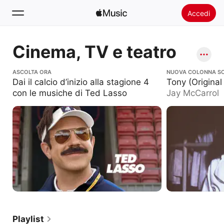
Accedi
Cerca
Cinema, TV e teatro
Home
Dai il calcio d’inizio alla stagione 4 con le
ASCOLTA ORA
Tony (Original Sou
NUOVA COLONNA S
musiche di Ted Lasso
Dai il calcio d’inizio alla stagione 4
Tony (Origina
Novità
con le musiche di Ted Lasso
Jay McCarrol
Installare Apple Music
Radio
Playlist