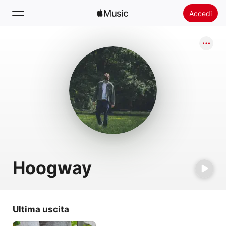
Accedi
Cerca
Home
Novità
Installare Apple Music
Radio
Hoogway
Ultima uscita