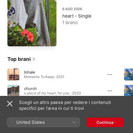
6 AGO 2026
heart - Single
1 brano
Top brani
Inhale
Moments To Keep · 2021
church
a piece of my heart, for you. · 2023
Scegli un altro paese per vedere i contenuti
beyond the shore
specifici per l’area in cui ti trovi
beyond the shore - Single · 2025
United States
Continua
Album