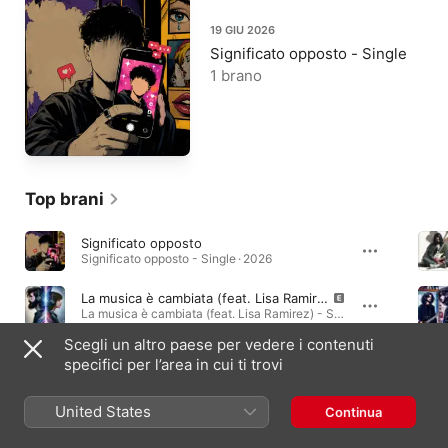
19 GIU 2026
Significato opposto - Single
1 brano
Top brani
Significato opposto
Significato opposto - Single · 2026
La musica è cambiata (feat. Lisa Ramirez)
La musica è cambiata (feat. Lisa Ramirez) - Single · 2024
Scegli un altro paese per vedere i contenuti
Giochi di specchi
specifici per l’area in cui ti trovi
Giochi di specchi - Single · 2024
United States
Continua
Album