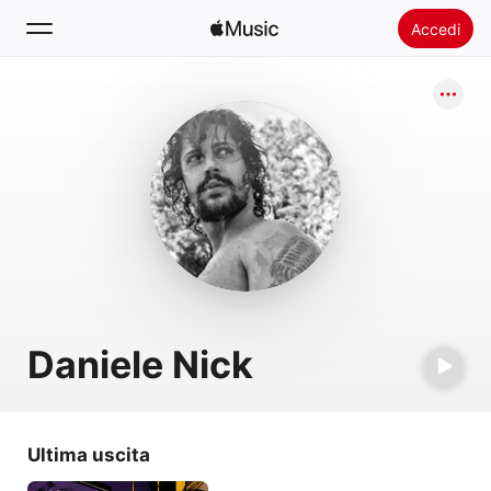
Accedi
Cerca
Home
Novità
Installare Apple Music
Radio
Daniele Nick
Ultima uscita