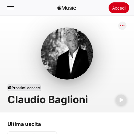
Accedi
Cerca
Home
Novità
Installare Apple Music
Radio
Prossimi concerti
Claudio Baglioni
Ultima uscita