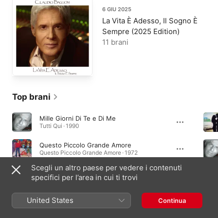
6 GIU 2025
La Vita È Adesso, Il Sogno È
Sempre (2025 Edition)
11 brani
Top brani
Mille Giorni Di Te e Di Me
Tutti Qui · 1990
Questo Piccolo Grande Amore
Questo Piccolo Grande Amore · 1972
Scegli un altro paese per vedere i contenuti
La Vita E' Adesso
specifici per l’area in cui ti trovi
La vita è adesso · 1985
United States
Continua
Album essenziali