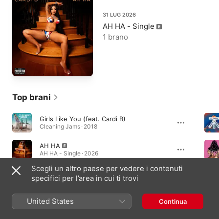
31 LUG 2026
AH HA - Single
1 brano
Top brani
Girls Like You (feat. Cardi B)
Cleaning Jams · 2018
AH HA
AH HA - Single · 2026
Scegli un altro paese per vedere i contenuti
I Like It
specifici per l’area in cui ti trovi
Invasion of Privacy · 2018
United States
Continua
Album essenziali