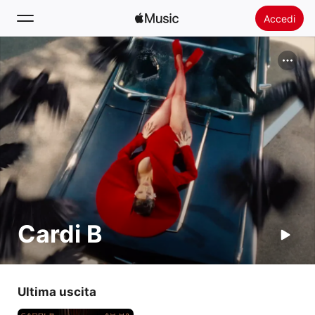
Accedi
Cerca
Home
Novità
Installare Apple Music
Radio
Cardi B
Ultima uscita