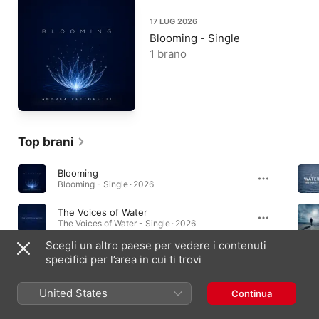
17 LUG 2026
Blooming - Single
1 brano
Top brani
Blooming
Blooming - Single · 2026
The Voices of Water
The Voices of Water - Single · 2026
Scegli un altro paese per vedere i contenuti
Love
specifici per l’area in cui ti trovi
Love - Single · 2026
United States
Continua
Album