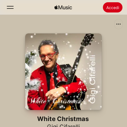
Accedi
Cerca
Home
Novità
Installare Apple Music
Radio
White Christmas
Gigi Cifarelli