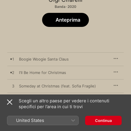
Banda · 2020
Anteprima
1
Boogie Woogie Santa Claus
2
I'll Be Home for Christmas
3
Someday at Christmas (feat. Sofia Fragile)
4
Let It Snow
Scegli un altro paese per vedere i contenuti
specifici per l’area in cui ti trovi
5
Silent Night
United States
Continua
Joyful Joyful (feat. Ilaria Pregnolato & Coro
6
P.Voices)