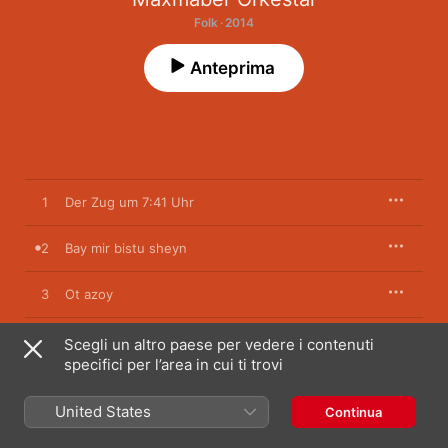
Folk · 2014
Anteprima
1
Der Zug um 7:41 Uhr
2
Bay mir bistu sheyn
3
Ot azoy
4
Sardoni in savor
Scegli un altro paese per vedere i contenuti
specifici per l’area in cui ti trovi
5
Ale brider
United States
Continua
6
Skitnica