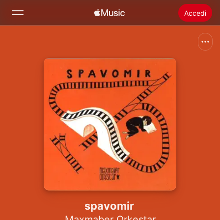
Accedi
Cerca
Home
Novità
Installare Apple Music
Radio
spavomir
Maxmaber Orkestar