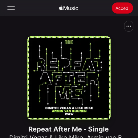
Accedi
Cerca
Home
Novità
Installare Apple Music
Radio
Repeat After Me - Single
Dimitri Vegas & Like Mike
,
Armin van Buuren