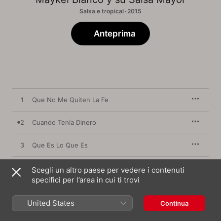
Salsa e tropical · 2015
Anteprima
1
Que No Me Quiten La Fe
2
Cuando Tenía Dinero
3
Que Es Lo Que Es
4
Pa’ Que Todo Vaya Alante
Scegli un altro paese per vedere i contenuti
specifici per l’area in cui ti trovi
5
Mi Mulata En La Habana
United States
Continua
6
Siempre Que Llueve Escampa